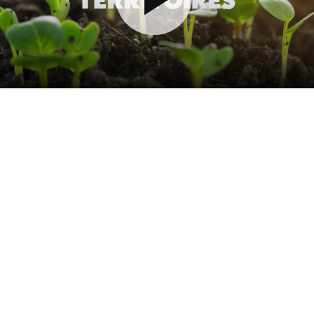
la
vidé